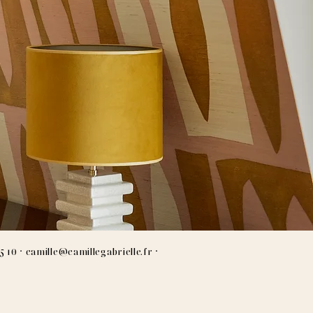
·
·
5 10
camille@camillegabrielle.fr