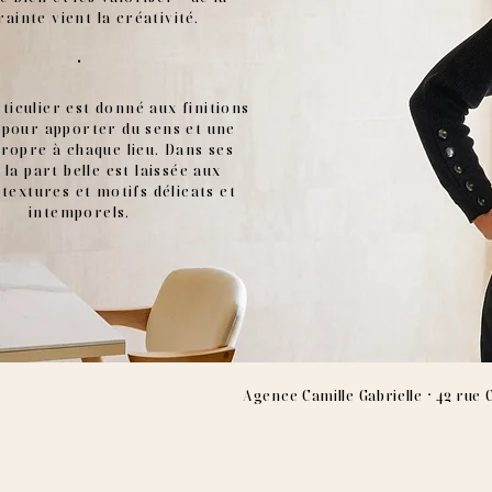
ainte vient la créativité.
​·
ticulier est donné aux finitions
s pour apporter du sens et une
propre à chaque lieu. Dans ses
 la part belle est laissée aux
 textures et motifs délicats et
intemporels.
·
Agence Camille Gabrielle
42 rue 