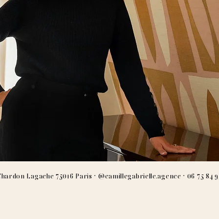
·
·
Chardon Lagache 75016 Paris
@camillegabrielle.agence
06 75 84 9