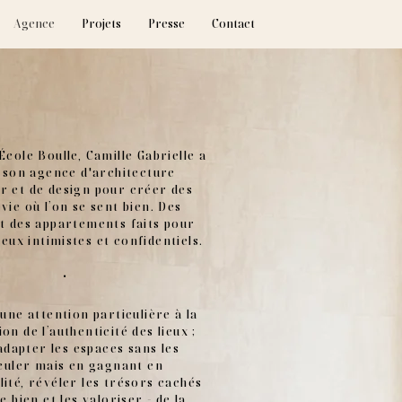
Agence
Projets
Presse
Contact
École Boulle, Camille Gabrielle a
 son agence d'architecture
ur et de design pour créer des
 vie où l’on se sent bien. Des
t des appartements faits pour
lieux intimistes et confidentiels.
·
 une attention particulière à la
on de l’authenticité des lieux ;
adapter les espaces sans les
culer mais en gagnant en
ité, révéler les trésors cachés
 bien et les valoriser - de la